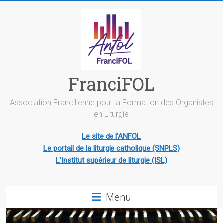
Skip
to
content
FranciFOL
Association Francilienne pour la Formation des Organistes
en Liturgie
Le site de l'ANFOL
Le portail de la liturgie catholique (SNPLS)
L'Institut supérieur de liturgie (ISL)
Menu