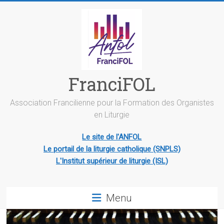
Skip
to
content
FranciFOL
Association Francilienne pour la Formation des Organistes
en Liturgie
Le site de l'ANFOL
Le portail de la liturgie catholique (SNPLS)
L'Institut supérieur de liturgie (ISL)
Menu