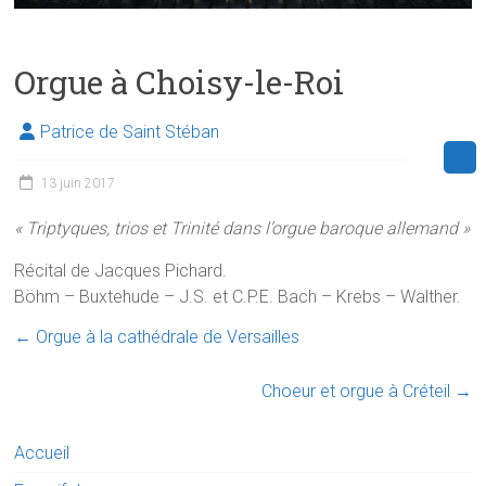
Orgue à Choisy-le-Roi
Patrice de Saint Stéban
13 juin 2017
« Triptyques, trios et Trinité dans l’orgue baroque allemand »
Récital de Jacques Pichard.
Böhm – Buxtehude – J.S. et C.P.E. Bach – Krebs – Walther.
←
Orgue à la cathédrale de Versailles
Choeur et orgue à Créteil
→
Accueil