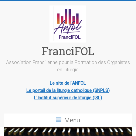
Skip
to
content
FranciFOL
Association Francilienne pour la Formation des Organistes
en Liturgie
Le site de l'ANFOL
Le portail de la liturgie catholique (SNPLS)
L'Institut supérieur de liturgie (ISL)
Menu