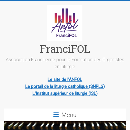
Skip
to
content
FranciFOL
Association Francilienne pour la Formation des Organistes
en Liturgie
Le site de l'ANFOL
Le portail de la liturgie catholique (SNPLS)
L'Institut supérieur de liturgie (ISL)
Menu