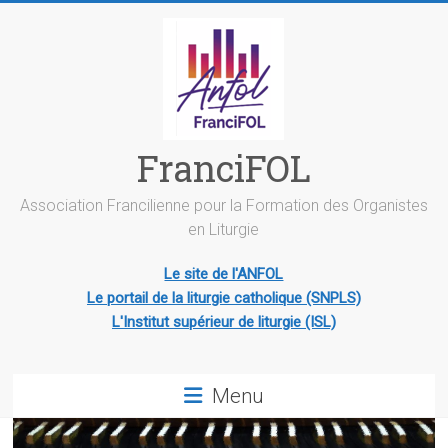
Skip
to
content
FranciFOL
Association Francilienne pour la Formation des Organistes
en Liturgie
Le site de l'ANFOL
Le portail de la liturgie catholique (SNPLS)
L'Institut supérieur de liturgie (ISL)
Menu