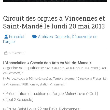
Circuit des orgues à Vincennes et
Saint-Mandé le lundi 20 mai 2013
Francifol
Archives
,
Concerts
,
Découverte de
l'orgue
5 mai 2013
L’
Association « Chemin des Arts en Val-de-Marne »
organise son quatrième
circuit des orgues le lundi 20 mai 2013 (lundi
de Pentecôte) :
ᐅ Rendez-­‐vous à 10h (précises) au
Temple réformé, 15 rue de la Fraternité
à Vincennes
( RER ligne A, station Vincennes )
• Présentation et audition de l’orgue Mutin-Cavaillé-Coll (
début XXe siècle)
Eglise Saint-Louis 22 rue Faÿs à Vincennes
ᐅ